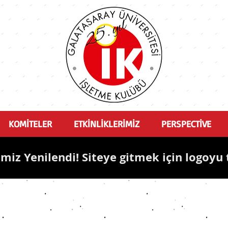
KOMİTELER
ETKİNLİKLERİMİZ
PERSPECTİVE
miz Yenilendi! Siteye gitmek için logoyu 