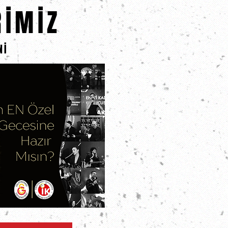
RİMİZ
Nİ