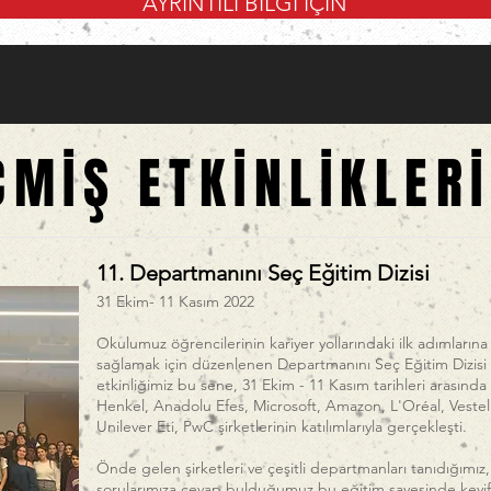
AYRINTILI BİLGİ İÇİN
ÇMİŞ ETKİNLİKLER
11. Departmanını Seç Eğitim Dizisi
31 Ekim- 11 Kasım 2022
Okulumuz öğrencilerinin kariyer yollarındaki ilk adımlarına 
sağlamak için düzenlenen Departmanını Seç Eğitim Dizisi
etkinliğimiz bu sene, 31 Ekim - 11 Kasım tarihleri arasında
Henkel, Anadolu Efes, Microsoft, Amazon, L'Oréal, Vestel
Unilever Eti, PwC şirketlerinin katılımlarıyla gerçekleşti.
Önde gelen şirketleri ve çeşitli departmanları tanıdığımız,
sorularımıza cevap bulduğumuz bu eğitim sayesinde keyifl