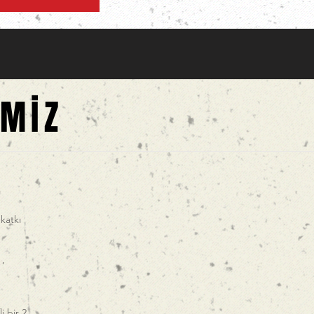
İMİZ
katkı
 ,
i bir 2