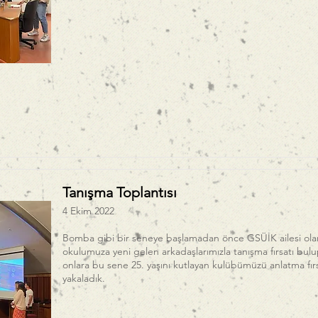
Tanışma Toplantısı
4 Ekim 2022
Bomba gibi bir seneye başlamadan önce GSÜİK ailesi ola
okulumuza yeni gelen arkadaşlarımızla tanışma fırsatı bul
onlara bu sene 25. yaşını kutlayan kulübümüzü anlatma fırs
yakaladık.