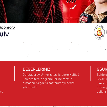
DEĞERLERİMİZ
GSUİ
Galatasaray Üniversitesi İşletme Kulübü
Sahip o
üniversitemiz öğrencilerine mezun
GSUİK'n
olmadan birçok fırsat tanımayı hedef
üyeleri
edinmiştir.
profes
 ve
gelişti