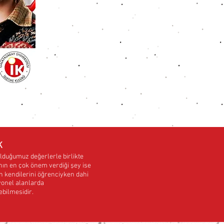
K
lduğumuz değerlerle birlikte
ın en çok önem verdiği şey ise
n kendilerini öğrenciyken dahi
yonel alanlarda
rebilmesidir.