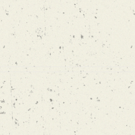
rak
up
atı