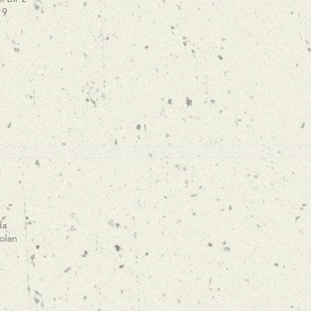
 9
da
olan