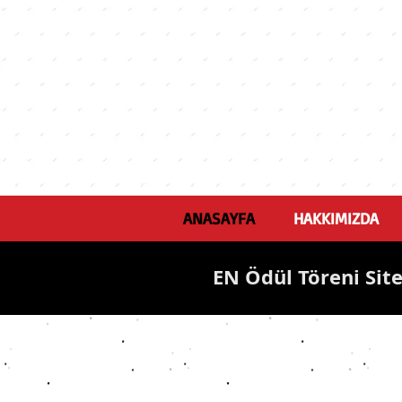
ANASAYFA
HAKKIMIZDA
EN Ödül Töreni Site