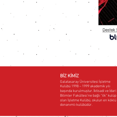
BİZ KİMİZ
Galatasaray Üniversitesi İşletme
Kulübü 1998 – 1999 akademik yılı
başında kurulmuştur. İktisadi ve İdari
Bilimler Fakültesi’ne bağlı “ilk” kulüp
olan İşletme Kulübü, okulun en köklü
donanımlı kulübüdür.