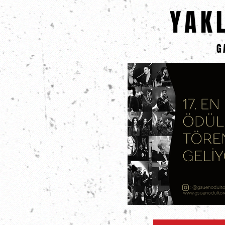
YAK
G